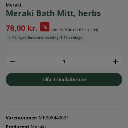
Meraki
Meraki Bath Mitt, herbs
78,00 kr.
%
Før
99,95 kr.
(21% besparet)
På lager, forventet levering: 1-2 hverdage
zentheme.component.product.quantitySe
Tilføj til indkøbskurv
Varenummer:
MK308440031
Producent
Meraki