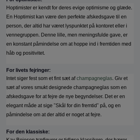
Hoptimister er kendt for deres evige optimisme og glæde. 
En Hoptimist kan være den perfekte afskedsgave til en 
person, der altid har været lyspunktet på kontoret eller i 
vennegruppen. Denne lille, men meningsfulde gave, er 
en konstant påmindelse om at hoppe ind i fremtiden med 
håb og positivitet.
For livets fejringer:
Intet siger fest som et fint sæt af 
champagneglas
. Giv et 
sæt af vores smukt designede champagneglas som en 
afskedsgave for at fejre de nye begyndelser. Det er en 
elegant måde at sige "Skål for din fremtid" på, og en 
påmindelse om at der altid er noget at fejre.
For den klassiske:
Kay Bojesen træfigurer er tidløse klassikere, der bærer 