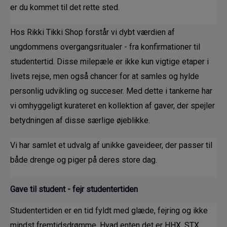
er du kommet til det rette sted. 
Hos Rikki Tikki Shop forstår vi dybt værdien af 
ungdommens overgangsritualer - fra konfirmationer til 
studentertid. Disse milepæle er ikke kun vigtige etaper i 
livets rejse, men også chancer for at samles og hylde 
personlig udvikling og succeser. Med dette i tankerne har 
vi omhyggeligt kurateret en kollektion af gaver, der spejler 
betydningen af disse særlige øjeblikke.
Vi har samlet et udvalg af unikke gaveideer, der passer til 
både drenge og piger på deres store dag. 
Gave til student - fejr studentertiden
Studentertiden er en tid fyldt med glæde, fejring og ikke 
mindst fremtidsdrømme. Hvad enten det er HHX, STX, 