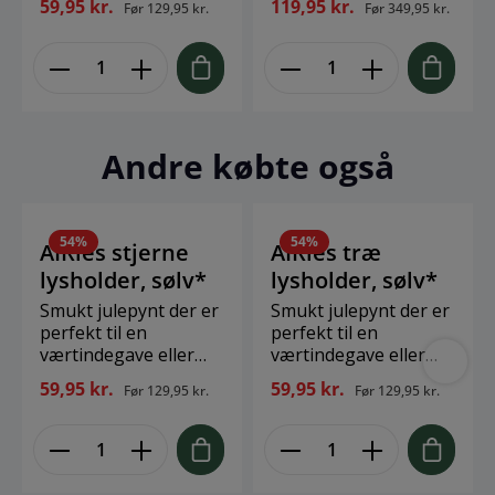
59,95 kr.
119,95 kr.
Før
129,95 kr.
Før
349,95 kr.
selv. Design: AIRies
selv. Design: AIRies
Størrelse: 18 cm
Størrelse: 10,2 x 11,5
Materiale: Stål
cm Materiale: Zink
Andre købte også
54
%
54
%
AIRies stjerne
AIRies træ
lysholder, sølv*
lysholder, sølv*
Smukt julepynt der er
Smukt julepynt der er
perfekt til en
perfekt til en
værtindegave eller
værtindegave eller
blot forkælelse til dig
blot forkælelse til dig
59,95 kr.
59,95 kr.
Før
129,95 kr.
Før
129,95 kr.
selv. Design: AIRies
selv. Design: AIRies
Størrelse: 18 cm
Størrelse: 18 cm
Materiale: Stål
Materiale: Stål