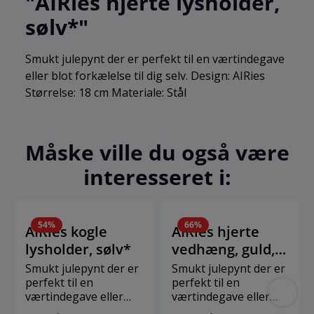
"AIRies hjerte lysholder,
sølv*"
Smukt julepynt der er perfekt til en værtindegave
eller blot forkælelse til dig selv. Design: AIRies
Størrelse: 18 cm Materiale: Stål
Måske ville du også være
interesseret i:
54
%
66
%
AIRies kogle
AIRies hjerte
lysholder, sølv*
vedhæng, guld,
L*
Smukt julepynt der er
Smukt julepynt der er
perfekt til en
perfekt til en
værtindegave eller
værtindegave eller
blot forkælelse til dig
blot forkælelse til dig