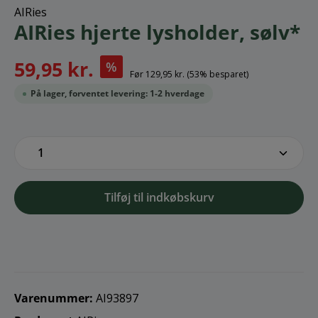
AIRies
AIRies hjerte lysholder, sølv*
59,95 kr.
%
Før
129,95 kr.
(53% besparet)
På lager, forventet levering: 1-2 hverdage
zentheme.component.product.quantitySe
Tilføj til indkøbskurv
Varenummer:
AI93897