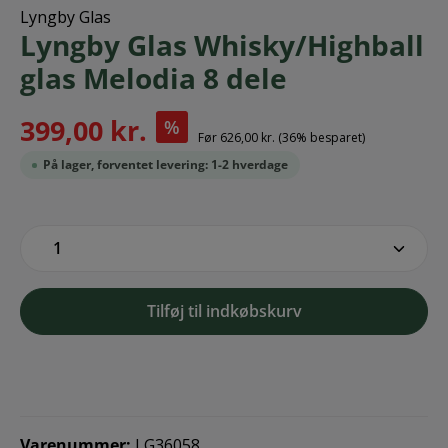
Lyngby Glas
Lyngby Glas Whisky/Highball
glas Melodia 8 dele
399,00 kr.
%
Før
626,00 kr.
(36% besparet)
På lager, forventet levering: 1-2 hverdage
zentheme.component.product.quantitySe
Tilføj til indkøbskurv
Varenummer:
LG36058