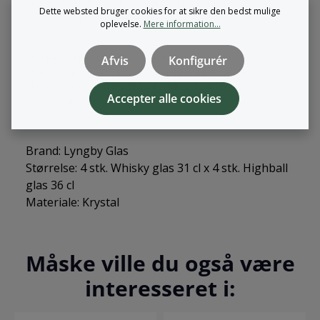
innovative arbejde har fabrikken reduceret sit CO2-
Dette websted bruger cookies for at sikre den bedst mulige
aftryk med en fjerdedel siden 2008.
oplevelse.
Mere information...
Plejetips Glas bør afvaskes, inden det tages i brug
Afvis
Konfigurér
første gang. Ved vask i opvaskemaskine vælges et
kortprogram ved lav temperatur. Desuden skal der
Accepter alle cookies
være salt i opvaskemaskinen.
Brand: Lyngby Glas
Størrelse: 4 stk. Whisky glas 31 cl x 4 stk. Highball
glas 36 cl
Materiale: Krystal
Måske ville du også være
interesseret i: