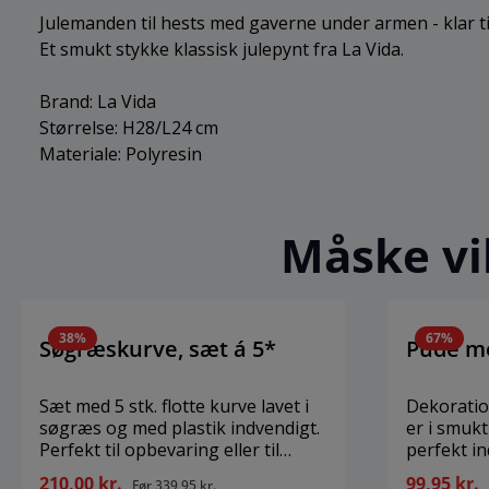
Julemanden til hests med gaverne under armen - klar til
Et smukt stykke klassisk julepynt fra La Vida.
Brand: La Vida
Størrelse: H28/L24 cm
Materiale: Polyresin
Måske vil
38
%
67
%
Søgræskurve, sæt á 5*
Pude me
Sæt med 5 stk. flotte kurve lavet i
Dekoratio
søgræs og med plastik indvendigt.
er i smuk
Perfekt til opbevaring eller til
perfekt in
planter. Brand: La Vida Størrelse:
du er til 
210,00 kr.
99,95 kr.
Før
339,95 kr.