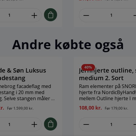
yggehule. Brand: La
ophæng - sælges separat. Brand:
relse: H35 cm L50 cm
La Vida Størrelse: D60 cm
: Polyester, bomuld
Materiale: Papir (Kan fr
krøllet og/eller med buk
kanter - dette er en del a
designet).
Andre købte også
40
%
de & Søn Luksus
Jernhjerte outline, 
adestang
medium 2. Sort
ebrog facadeflag med
Ram elementer på SNOREN
estang i 20 mm med
hjerte fra NordicByHand! De
. Selve stangen måler 70
mellem Outline hjerte I m
s inklusiv syet 1219
passer perfekt med det
kr.
108,00 kr.
Før
1.599,00 kr.
Før
179,00 kr.
flag (str. 38x50 cm) i
bæredygtige kork hjerte
g facadeflaget
størrelse, eller alene so
er til erhverv udenfor
svævende kærligheds er
s din forretning, så
SNOREN. Hjertet et det p
kan se, at du har åben.
element, der fuldender di