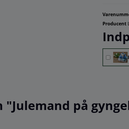
Varenumm
Producent
Indp
 "Julemand på gyngeh