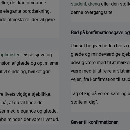
tter, der kan omdanne 
student, dreng
 eller den stolt
es elegante borddækning, 
denne overgangsrite.
de atmosfære, der vil gøre 
Bud på konfirmationsgave o
Uanset begivenheden har vi ga
glæde og mindeværdige øjeblik
optimister
. Disse sjove og 
udvalg være med til at marker
mension af glæde og optimisme 
være med til at fejre afslutnin
ivt sindelag, hvilket gør 
vejen, fra konfirmation til stu
Tag et kig på vores samling og
e livets vigtige øjeblikke. 
stolte af dig".
å, at du vil finde de 
ejser med elegance og glæde. 
be minder, der varer livet ud.
Gaver til konfirmationen