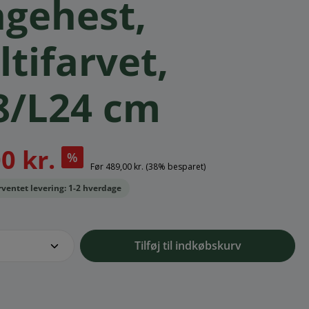
gehest,
tifarvet,
8/L24 cm
0 kr.
%
Før
489,00 kr.
(38% besparet)
orventet levering: 1-2 hverdage
e.component.product.quantitySelect.l
Tilføj til indkøbskurv