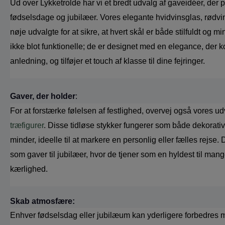
Ud over Lykketrolde har vi et bredt udvalg af gaveidéer, der pa
fødselsdage og jubilæer. Vores elegante hvidvinsglas, rødv
nøje udvalgte for at sikre, at hvert skål er både stilfuldt og m
ikke blot funktionelle; de er designet med en elegance, der k
anledning, og tilføjer et touch af klasse til dine fejringer. 
Gaver, der holder
: 
For at forstærke følelsen af festlighed, overvej også vores ud
træfigurer
. Disse tidløse stykker fungerer som både dekorati
minder, ideelle til at markere en personlig eller fælles rejse. 
som gaver til jubilæer, hvor de tjener som en hyldest til mang
kærlighed.
Skab atmosfære:
Enhver fødselsdag eller jubilæum kan yderligere forbedres m