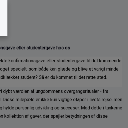
k
sjove muligheder, der kan tilkøbes
ust eller
til Snoren hos Rikki Tikki Shop.
Snoren med flag består af beige
mmet. Der
snor, læderstrop til at samle den
il
med, velkommenklods og det
rver og du
danske flag der bindes fast med
 inde og
knuder på snoren. Design: Snoren
 udendørs
Materiale: Træ, læder, nylon
onsgave eller studentergave hos os
eriale:
fekte konfirmationsgave eller studentergave til det kommende 
bule, en
get specielt, som både kan glæde og blive et varigt minde 
kken,
udklækket student? Så er du kommet til det rette sted. 
ndre
emt opstår
og pynter.
vi dybt værdien af ungdommens overgangsritualer - fra 
d. Disse milepæle er ikke kun vigtige etaper i livets rejse, men 
 hylde personlig udvikling og succeser. Med dette i tankerne 
n kollektion af gaver, der spejler betydningen af disse 