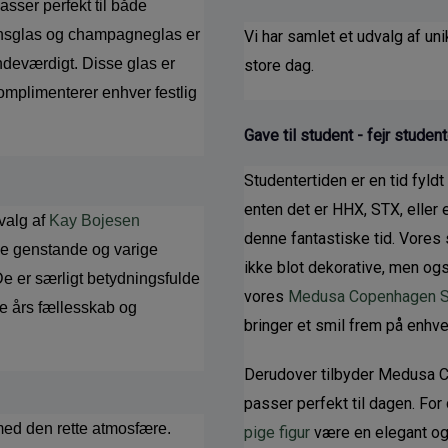
sser perfekt til både 
insglas og champagneglas er 
Vi har samlet et udvalg af un
indeværdigt. Disse glas er 
store dag. 
omplimenterer enhver festlig 
Gave til student - fejr studen
Studentertiden er en tid fyl
enten det er HHX, STX, eller e
valg af 
Kay Bojesen 
denne fantastiske tid. Vores st
ve genstande og varige 
ikke blot dekorative, men ogs
De er særligt betydningsfulde 
vores 
Medusa Copenhagen St
e års fællesskab og 
bringer et smil frem på enhve
Derudover tilbyder Medusa Co
passer perfekt til dagen. Fo
ed den rette atmosfære. 
pige figur
 være en elegant og