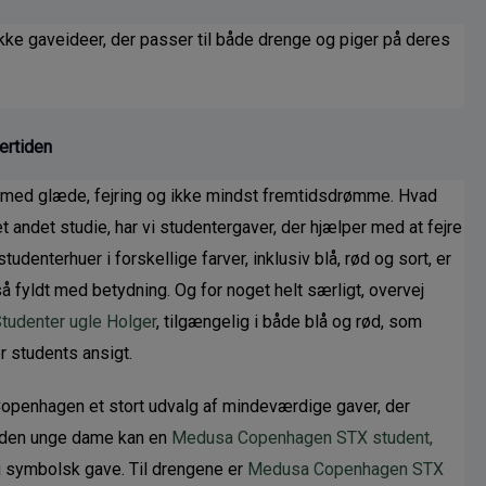
ikke gaveideer, der passer til både drenge og piger på deres 
tertiden
dt med glæde, fejring og ikke mindst fremtidsdrømme. Hvad 
t andet studie, har vi studentergaver, der hjælper med at fejre 
udenterhuer i forskellige farver, inklusiv blå, rød og sort, er 
å fyldt med betydning. Og for noget helt særligt, overvej 
udenter ugle Holger
, tilgængelig i både blå og rød, som 
r students ansigt.
penhagen et stort udvalg af mindeværdige gaver, der 
r den unge dame kan en 
Medusa Copenhagen STX student, 
 symbolsk gave. Til drengene er 
Medusa Copenhagen STX 