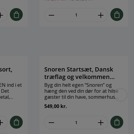
emstå
kede
f
sort,
Snoren Startsæt, Dansk
træflag og velkommen
klods, beige snor
 ind i et
Byg din helt egen "Snoren” og
t
hæng den ved din dør for at hilse
etal,
gæster til din have, sommerhus
eller hvor som helst Velkommen,
549,00 kr.
 i samme
med dit eget lille personlige
m en
kunstværk. Snoren kan dekoreres
klæring på
forskelligt året rundt og du kan
erfekte
gøre den helt personlig alt efter
n styling
hvilket udtryk du ønsker. Se alle de