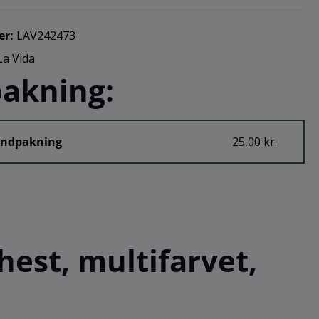
er:
LAV242473
La Vida
akning:
Indpakning
25,00 kr.
est, multifarvet,