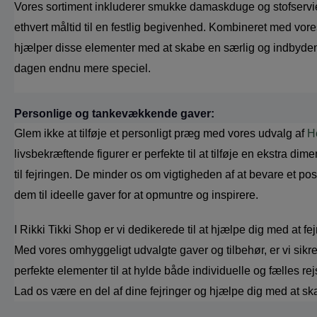
Vores sortiment inkluderer smukke damaskduge og stofservie
ethvert måltid til en festlig begivenhed. Kombineret med vor
hjælper disse elementer med at skabe en særlig og indbyden
dagen endnu mere speciel.
Personlige og tankevækkende gaver:
Glem ikke at tilføje et personligt præg med vores udvalg af 
H
livsbekræftende figurer er perfekte til at tilføje en ekstra di
til fejringen. De minder os om vigtigheden af at bevare et posit
dem til ideelle gaver for at opmuntre og inspirere.
I Rikki Tikki Shop er vi dedikerede til at hjælpe dig med at fejr
Med vores omhyggeligt udvalgte gaver og tilbehør, er vi sikre p
perfekte elementer til at hylde både individuelle og fælles r
Lad os være en del af dine fejringer og hjælpe dig med at ska