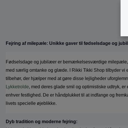
dig, som tager så godt vare på
Flag gør d
vore små guldklumper, lukker dem
ældste ma
ind i dit hjerte. Du præger dem
Et facadef
med din tålmodighed, din
enkel måde
kærlighed og dit dejlige væsen
Brand: La
som får børnene til at føle sig
Stang: 70
trygge. Du fortjener stor hyldest
Materiale:
Fejring af milepæle: Unikke gaver til fødselsdage og jubi
og tak! Brand: Lykketrolde Højde: 9
cm Materiale: Special keramik Hår:
Fåreskindshår
Fødselsdage og jubilæer er bemærkelsesværdige milepæle, der 
med særlig omtanke og glæde. I Rikki Tikki Shop tilbyder vi 
Lykketrolde
, med deres glade smil og optimistiske udtryk, er 
enhver festlighed. De er håndplukket til at indfange og frem
livets specielle øjeblikke.
Dyb tradition og moderne fejring: