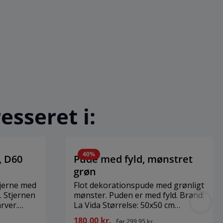
esseret i:
40
%
, D60
Pude med fyld, mønstret
grøn
tjerne med
Flot dekorationspude med grønligt
en
mønster. Puden er med fyld. Brand:
arver.
La Vida Størrelse: 50x50 cm
ing og
Materiale: Bomuld, polyester
180,00 kr.
Før
299,95 kr.