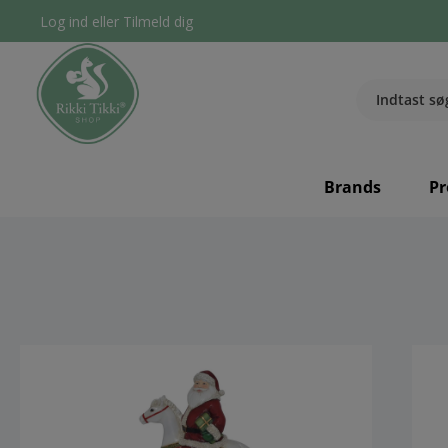
Log ind
eller
Tilmeld dig
Brands
Pr
component.cms.imageGallery.skipImageGallery