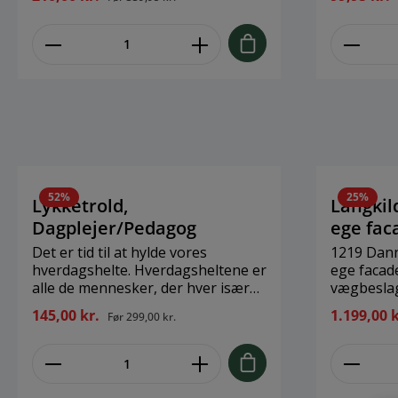
ca. H10/D13 // H12,5/D15 //
eller til ren h
H14,5/D17 // H16,5/D18 cm
Vida Stør
Materiale: Søgræs, plast
Materiale
(Naturmateriale, variationer og
afvigelser kan forekomme)
52
%
25
%
Lykketrold,
Langkil
Dagplejer/Pedagog
ege fac
Det er tid til at hylde vores
1219 Dann
hverdagshelte. Hverdagsheltene er
ege facad
alle de mennesker, der hver især
vægbeslag
gør en kæmpe indsats i vores
cm. Levere
145,00 kr.
1.199,00 
Før
299,00 kr.
dagligdag.Denne kollektion af
Dannebrogs
Lykketrolde hylder vores helte,
original flagdug. Bru
men er samtidig fyldt med
privat ell
produkter der passer perfekt som
eksempelvi
anledningsgaver. Vi siger tak til
kunderne 