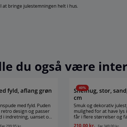
 at bringe julestemningen helt i hus.
le du også være inter
40
%
d fyld, aflang grøn
Snefnug, stor, sand
cm
nspude med fyld. Puden
Smuk og dekorativ jules
t retro design og passer
mulighed for at have lys i. Stjern
d i indretning, uanset om
får i flere størrelser og f
moderne stramme linjer
Uden fatning, 3,5 m ledn
210,00 kr.
Før
299,95 kr.
Før
349,00 kr.