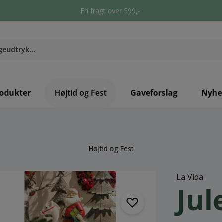
Fri fragt over 599,-
odukter
Højtid og Fest
Gaveforslag
Nyhe
Højtid og Fest
La Vida
Ju