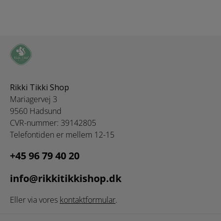
eller
som skal imponeres.
portionsanrettede
Skiferpladen tåler
desserter. Brand:
både mikroovn og
Lyngby Glas Størrelse:
opvaskemaskine. Dog
Dia. 12 cm Materiale:
tåler den ikke at
Glas
komme i ovnen eller i
direkte forbindelse
med ild. Anret de
flotteste fade med
Rikki Tikki Shop
pålæg, sushi, oste og
Mariagervej 3
andre lækre sager,
eller lav en flot
9560 Hadsund
portionsanretning på
CVR-nummer: 39142805
fadet. Brug også
Telefontiden er mellem 12-15
skiferpladen til at
udstille og vise dine
+45 96 79 40 20
krydderier og olier
frem på. Design:
info@rikkitikkishop.dk
Nicolas Vahé
Størrelse: 28 x 18 x 0,8
cm Materiale: Skifer
Eller via vores
kontaktformular
.