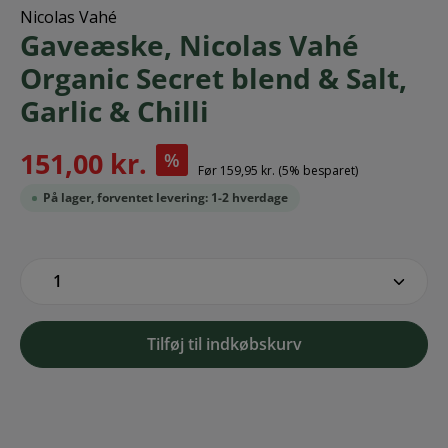
Nicolas Vahé
Gaveæske, Nicolas Vahé
Organic Secret blend & Salt,
Garlic & Chilli
151,00 kr.
%
Før
159,95 kr.
(5% besparet)
På lager, forventet levering: 1-2 hverdage
zentheme.component.product.quantitySe
Tilføj til indkøbskurv