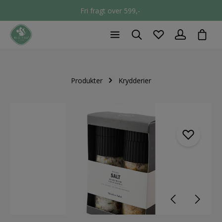
Fri fragt over 599,-
chec
Produkter
Krydderier
component.cms.imageGallery.skipImageGallery