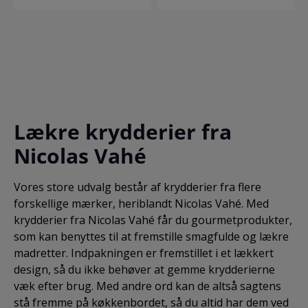
daglig madlavning og
rørhatte (Pleurotus
krydderier. Nyd den
hedder Serving, og er
servering. -
ostreatus), filtet
aromatiske olivenolie
af det lækre og
Fremstillet i Europa
judasøre (auricularia
med hvidløg til
kvalitetsrige
og omhyggeligt
politrica), porcini
lammesteg og grillet
materiale akacietræ.
håndfyldt. Brand:
mushrooms (boletus
kød eller bring
Serving måler 39 cm i
Nicolas Vahé
edulis, Boletus
smagen frem i salater.
længden, 22 cm i
Størrelse: 130, 115,
aereus, Boletus
Brand: Nicolas Vahé
bredden og 2 cm i
120 & 65 g
pinicola, Boletus
Størrelse: 25 cl
højden. Serving har et
reticulatus), natural
Ingredienser: Ekstra
håndtag med en brun
Lækre krydderier fra
flavouring, colour
jomfru olivenolie, 8%
lædersnor, der udgør
(kaustisk sulfiteret
tørret hvidløg, aroma.
en fin detalje. Du kan
Nicolas Vahé
karamel). * =
ligeledes anvende
Økologisk.
lædersnoren til
ophæng af
Vores store udvalg består af krydderier fra flere
skærebrættet i
forskellige mærker, heriblandt Nicolas Vahé. Med
køkkenet, så du altid
krydderier fra Nicolas Vahé får du gourmetprodukter,
har det fremme og
som kan benyttes til at fremstille smagfulde og lækre
lige ved hånden.
madretter. Indpakningen er fremstillet i et lækkert
Materiale: Akacie Mål:
L: 39 CM, B: 22 CM, H:
design, så du ikke behøver at gemme krydderierne
2 CM
væk efter brug. Med andre ord kan de altså sagtens
stå fremme på køkkenbordet, så du altid har dem ved