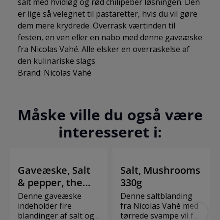
salt med hvidløg og rød chilipeber løsningen. Den
er lige så velegnet til pastaretter, hvis du vil gøre
dem mere krydrede. Overrask værtinden til
festen, en ven eller en nabo med denne gaveæske
fra Nicolas Vahé. Alle elsker en overraskelse af
den kulinariske slags
Brand: Nicolas Vahé
Måske ville du også være
interesseret i:
Gaveæske, Salt
Salt, Mushrooms
& pepper, the
330g
mixed story,
Denne gaveæske
Denne saltblanding
130|115|120|65
indeholder fire
fra Nicolas Vahé med
blandinger af salt og
tørrede svampe vil få
g|g|g|g